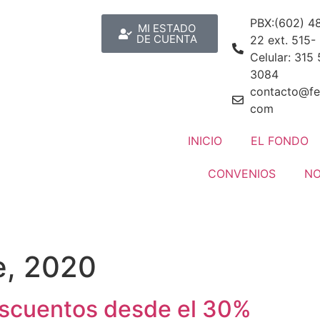
PBX:(602) 4
MI ESTADO
DE CUENTA
22 ext. 515-
Celular: 315
3084
contacto@fe
com
INICIO
EL FONDO
CONVENIOS
NO
e, 2020
escuentos desde el 30%